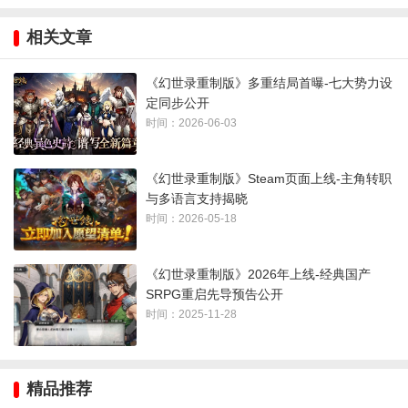
争、命运与阴谋交织的土地，共同体验这场壮阔的史诗冒险。
相关文章
■经典壮阔史诗再临——法鲁西翁大陆的命运之战
《幻世录重制版》多重结局首曝-七大势力设
《幻世录 重制版》承袭旧作宏大的世界观，为玩家揭开一段关
定同步公开
时间：2026-06-03
于战争、命运与复仇的壮阔史诗。
法鲁西翁大陆上的七大势力彼此制衡，在看似和平的局势之
《幻世录重制版》Steam页面上线-主角转职
下，实则暗潮汹涌、各怀鬼胎。各国皆在台面下暗中积蓄实
与多语言支持揭晓
时间：2026-05-18
力，伺机而动。
故事主角「雷欧纳德」在这样动荡的时代中崛起。不同于传统
《幻世录重制版》2026年上线-经典国产
王道 RPG 中正气凛然的英雄形象，他是一名彻头彻尾的现实主
SRPG重启先导预告公开
时间：2025-11-28
义者，好战、势利，平时总是一副吊儿啷当的模样，凡事利益
至上——做白工?不干;当好人?没兴趣;想请他帮忙?那就先拿出
相对应的筹码。那股亦正亦邪的气质，甚至比某些反派角色更
精品推荐
像反派。然而，也正是这样一位非典型的主角，率领自己的佣