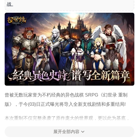
战。
曾被无数玩家誉为不朽经典的异色战棋 SRPG《幻世录 重制
版》，于今(03)日正式曝光将导入全新支线剧情和多重结局!
本次重制不仅完整承袭了原作庞大的世界观，更以此为基底，
深刻雕琢了各角色的背景故事与支线内容。官方亦公开法鲁西
展开全部内容
翁大陆与各大势力的世界观设定，邀请玩家踏上这片充满战