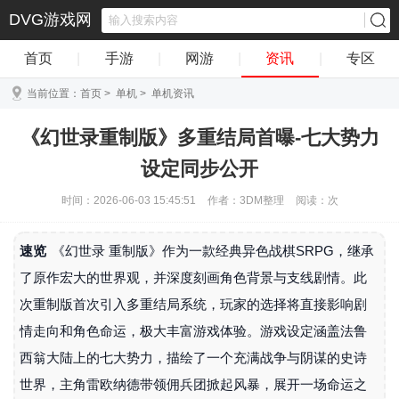
DVG游戏网
首页
|
手游
|
网游
|
资讯
|
专区
当前位置：
首页
>
单机
>
单机资讯
《幻世录重制版》多重结局首曝-七大势力
设定同步公开
时间：2026-06-03 15:45:51
作者：3DM整理
阅读：
次
速览
《幻世录 重制版》作为一款经典异色战棋SRPG，继承
了原作宏大的世界观，并深度刻画角色背景与支线剧情。此
次重制版首次引入多重结局系统，玩家的选择将直接影响剧
情走向和角色命运，极大丰富游戏体验。游戏设定涵盖法鲁
西翁大陆上的七大势力，描绘了一个充满战争与阴谋的史诗
世界，主角雷欧纳德带领佣兵团掀起风暴，展开一场命运之