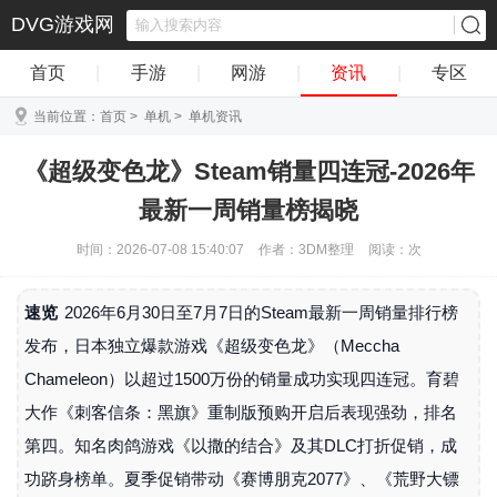
DVG游戏网
首页
|
手游
|
网游
|
资讯
|
专区
当前位置：
首页
>
单机
>
单机资讯
《超级变色龙》Steam销量四连冠-2026年
最新一周销量榜揭晓
时间：2026-07-08 15:40:07
作者：3DM整理
阅读：
次
速览
2026年6月30日至7月7日的Steam最新一周销量排行榜
发布，日本独立爆款游戏《超级变色龙》（Meccha
Chameleon）以超过1500万份的销量成功实现四连冠。育碧
大作《刺客信条：黑旗》重制版预购开启后表现强劲，排名
第四。知名肉鸽游戏《以撒的结合》及其DLC打折促销，成
功跻身榜单。夏季促销带动《赛博朋克2077》、《荒野大镖