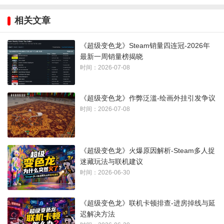
相关文章
《超级变色龙》Steam销量四连冠-2026年
最新一周销量榜揭晓
时间：2026-07-08
《超级变色龙》作弊泛滥-绘画外挂引发争议
时间：2026-07-08
Top 10榜单：
01.《MECCHA CHAMELEON》
《超级变色龙》火爆原因解析-Steam多人捉
迷藏玩法与联机建议
02.《赛博朋克 2077》
时间：2026-06-30
03.《黎明杀机》
《超级变色龙》联机卡顿排查-进房掉线与延
迟解决方法
04.《刺客信条：黑旗 记忆重置》