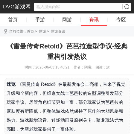
DVG游戏网
首页
|
手游
|
网游
|
资讯
|
专区
当前位置：
首页
>
网游
>
网游资讯
《雷曼传奇Retold》芭芭拉造型争议-经典
重构引发热议
时间：2026-06-03 15:40:21
作者：阿曦
阅读：
次
速览
《雷曼传奇 Retold》在最新发布会上亮相，带来了视觉
升级和全新内容，但维京女战士芭芭拉的造型调整引发部分
玩家争议。尽管角色细节更加丰富，部分玩家认为芭芭拉的
露肤度有所降低，但整体游戏依然保持了原作的大胆风格和
魅力。游戏新增语音、过场动画及原创关卡，骑龙玩法尤为
亮眼，为新老玩家提供了丰富体验。