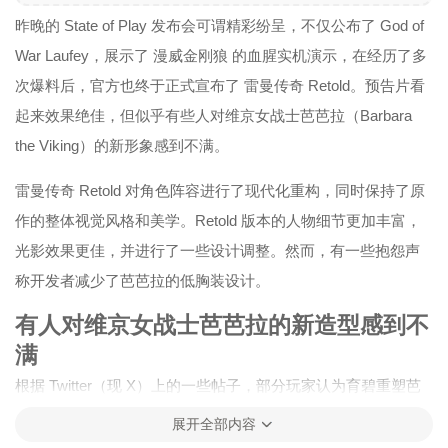
昨晚的 State of Play 发布会可谓精彩纷呈，不仅公布了 God of
War Laufey，展示了 漫威金刚狼 的血腥实机演示，在经历了多
次爆料后，官方也终于正式宣布了 雷曼传奇 Retold。预告片看
起来效果绝佳，但似乎有些人对维京女战士芭芭拉（Barbara
the Viking）的新形象感到不满。
雷曼传奇 Retold 对角色阵容进行了现代化重构，同时保持了原
作的整体视觉风格和美学。Retold 版本的人物细节更加丰富，
光影效果更佳，并进行了一些设计调整。然而，有一些抱怨声
称开发者减少了芭芭拉的低胸装设计。
有人对维京女战士芭芭拉的新造型感到不
满
根据 Twitter（现 X）上的一些帖子，部分玩家认为育碧重塑芭
芭拉是为了减少她的露肤度。虽然原作中的芭芭拉确实穿得比
展开全部内容
较清凉，但 Retold 的开发者可能认为最初的设计略显过度。不