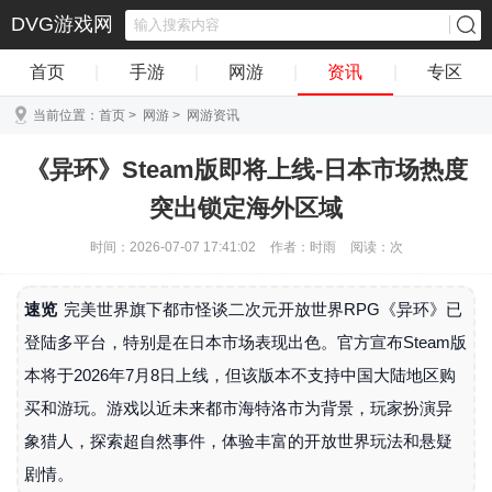
DVG游戏网
首页
|
手游
|
网游
|
资讯
|
专区
当前位置：
首页
>
网游
>
网游资讯
《异环》Steam版即将上线-日本市场热度
突出锁定海外区域
时间：2026-07-07 17:41:02
作者：时雨
阅读：
次
速览
完美世界旗下都市怪谈二次元开放世界RPG《异环》已
登陆多平台，特别是在日本市场表现出色。官方宣布Steam版
本将于2026年7月8日上线，但该版本不支持中国大陆地区购
买和游玩。游戏以近未来都市海特洛市为背景，玩家扮演异
象猎人，探索超自然事件，体验丰富的开放世界玩法和悬疑
剧情。