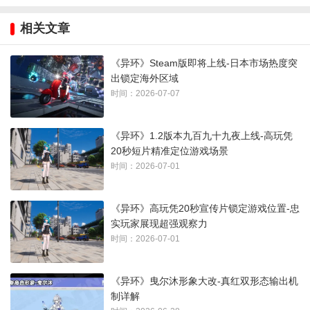
据与后续规划，官方明确该作上线之后，海外整体营收规模已
相关文章
经超过中国大陆本土市场，其中日本区域玩家活跃度与付费表
现最为亮眼，是海外核心营收来源。
《异环》Steam版即将上线-日本市场热度突
出锁定海外区域
时间：2026-07-07
《异环》1.2版本九百九十九夜上线-高玩凭
20秒短片精准定位游戏场景
时间：2026-07-01
《异环》高玩凭20秒宣传片锁定游戏位置-忠
实玩家展现超强观察力
时间：2026-07-01
《异环》采用动漫渲染美术风格，故事背景搭建在近未来都市
《异环》曳尔沐形象大改-真红双形态输出机
海特洛市，城中频繁滋生名为“异象”的各类超自然异常事件。玩
制详解
家将加入常年经营亏损的古董店伊波恩，以异象猎人的身份承