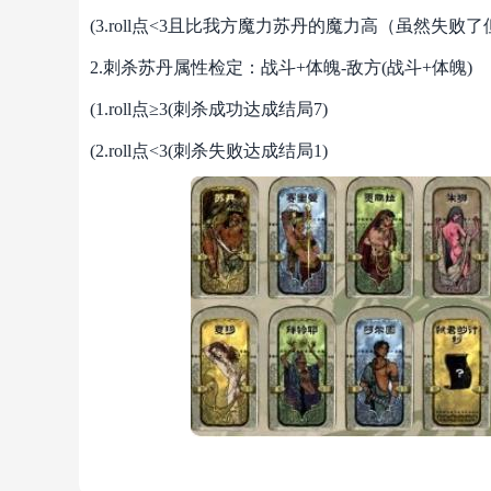
(3.roll点<3且比我方魔力苏丹的魔力高（虽然失败了
2.刺杀苏丹属性检定：战斗+体魄-敌方(战斗+体魄)
(1.roll点≥3(刺杀成功达成结局7)
(2.roll点<3(刺杀失败达成结局1)