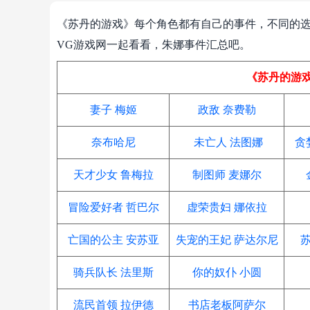
《苏丹的游戏》每个角色都有自己的事件，不同的
VG游戏网一起看看，朱娜事件汇总吧。
《苏丹的游
妻子 梅姬
政敌 奈费勒
奈布哈尼
未亡人 法图娜
贪
天才少女 鲁梅拉
制图师 麦娜尔
冒险爱好者 哲巴尔
虚荣贵妇 娜依拉
亡国的公主 安苏亚
失宠的王妃 萨达尔尼
骑兵队长 法里斯
你的奴仆 小圆
流民首领 拉伊德
书店老板阿萨尔