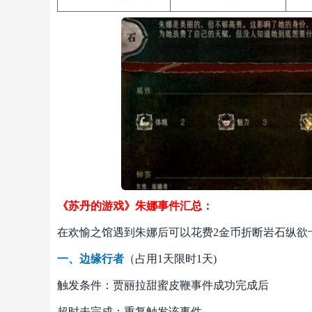
《苏丹的游戏》朱娜事件汇总：
在欢愉之馆遇到朱娜后可以花费2金币折断岩石纵欲
一、边缘行者
（占用1天限时1天)
触发条件：贾丽拉甜蜜皮鞭事件成功完成后
超时未完成：重复触发该事件