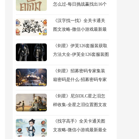
怎么过-每日挑战赢找出16个
常用字图文攻略
《汉字找一找》全关卡通关
图文攻略-微信小游戏最新最
全关卡图文攻略
《剑星》伊芙126套服装获取
方法大全-伊芙全126套服装图
鉴及获得方法大全
《剑星》招募密码专家集装
箱密码是什么-招募密码专家
任务流程图文攻略
《剑星》尼尔DLC星之泪怎
样收集-全星之泪位置图文攻
略
《找字高手》全关卡通关图
文攻略-微信小游戏最新最全
关卡图文攻略