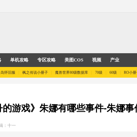
略
单机攻略
专区攻略
美图COS
视频
产业
险岛怀旧服
枫之传说小册子
魔兽世界80级数据库
70级
60级
RO小册
丹的游戏》朱娜有哪些事件-朱娜事
辑：十一