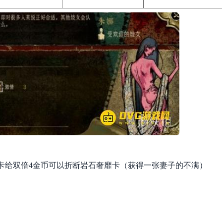
卡给双倍4金币可以折断岩石奢靡卡（获得一张妻子的不满）