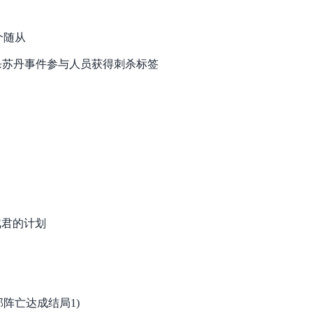
个随从
杀苏丹事件参与人员获得刺杀标签
弑君的计划
部阵亡达成结局1)