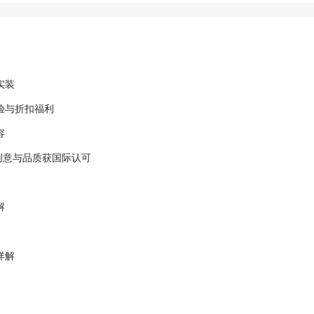
实装
验与折扣福利
容
游戏创意与品质获国际认可
解
详解