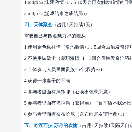
1.roll点≥2(朱娜激情+1，5-10天会再次触发畸情的呼
2.roll点<2(游戏结束达成结局5)
四、天体聚会
（占用1天持续1天）
需要自己与四名魅力≥5的随从
1.使用金色纵欲卡（夏玛激情+1，5回合后触发奇
2.不使用纵欲卡（夏玛激情+1，5回合后触发奇淫巧
3.全体参与人员里面贵族≥5个(权势+3)
4.获得一张妻子的不满
4.参与者里面有拜铃耶（召唤出色孽恶魔）
5.参与者里面有塔拉勒（获得画）（目前版本我还
6.参与者里面有奈布哈尼（奈布哈尼友谊计数+1）
五、奇淫巧技-苏丹的欢愉
（占用1天持续1天隔天自