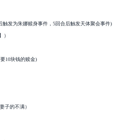
-5天后触发为朱娜赎身事件，5回合后触发天体聚会事件)
泪】）
要10块钱的赎金)
张妻子的不满）