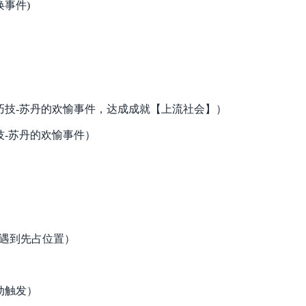
唤事件)
淫巧技-苏丹的欢愉事件，达成成就【上流社会】）
技-苏丹的欢愉事件）
没遇到先占位置）
动触发）