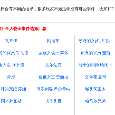
选择会有不同的结果，很多玩家不知道朱娜有哪些事件，快来和D
戏》全人物全事件选择汇总
扎齐伊
阿迪莱
苏丹的女奴 法德耶
婪的官员 哲瓦德
蛮族女战士 芮尔
正直的官员 盖斯
金大臣 阿卜德
法尔达克
能干的厨师 哈比卜
朱娜
皮鞭女王 贾丽拉
交际花 夏玛
苏丹的宠妃 莎姬
流浪剑客 希尔希纳
贼头阿里木
阿木刺图斯
扒手头目
哈马尔兄弟