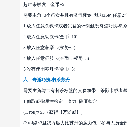
超时未触发：金币+5
需要主角+3个祭女并且有激情标签+魅力≥5的任意2
1.放入任意杀戮卡或者弑君的计划触发奇淫巧技-刺
2.放入任意纵欲卡(金币+10)
3.放入任意奢靡卡(权势+5)
4.放入任意征服卡(金币+5权势+3)
5.没有使用苏丹卡(金币+5)
六、奇淫巧技-刺杀苏丹
需要主角与带有刺杀标签的人参加带上杀戮卡或者
1.偷取戒指属性检定：魔力+隐匿检定
(1. roll点≥3（获得【万逝戒】）
(2.rol点<3且我方魔力比苏丹的魔力低（参与人员全