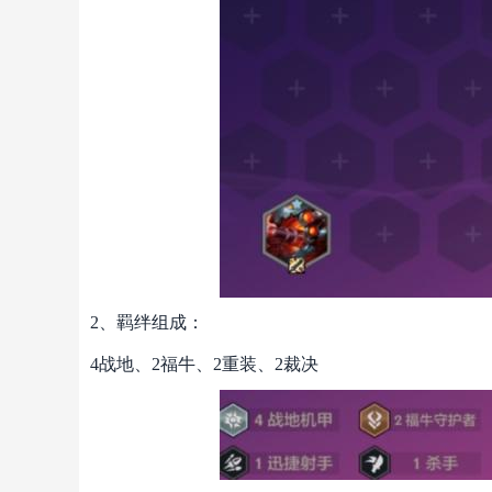
2、羁绊组成：
4战地、2福牛、2重装、2裁决