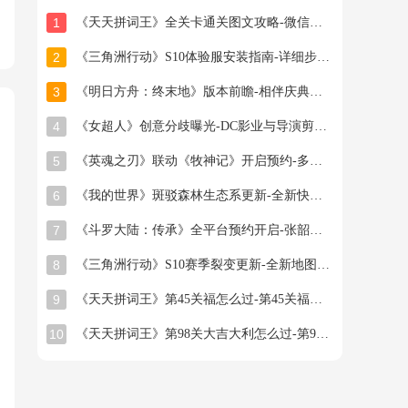
1
《天天拼词王》全关卡通关图文攻略-微信小游戏最新最全关卡通关图文攻略
2
《三角洲行动》S10体验服安装指南-详细步骤与注意事项
3
《明日方舟：终末地》版本前瞻-相伴庆典与新干员登场
4
《女超人》创意分歧曝光-DC影业与导演剪辑之争
5
《英魂之刃》联动《牧神记》开启预约-多款旧皮返场半价星陨龙坐骑限时秒杀
6
《我的世界》斑驳森林生态系更新-全新快照版本抢先体验开启
7
《斗罗大陆：传承》全平台预约开启-张韶涵领衔邀你破茧成神
8
《三角洲行动》S10赛季裂变更新-全新地图首领与联动福利
9
《天天拼词王》第45关福怎么过-第45关福找出16个常用字图文攻略
10
《天天拼词王》第98关大吉大利怎么过-第98关大吉大利找出26个常用字图文攻略