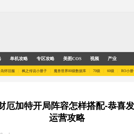
略
单机攻略
专区攻略
美图COS
视频
产业
险岛怀旧服
枫之传说小册子
魔兽世界80级数据库
70级
60级
RO小册
发财厄加特开局阵容怎样搭配-恭喜
运营攻略