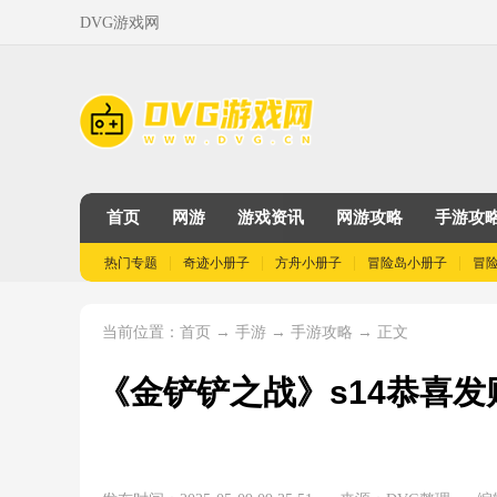
DVG游戏网
首页
网游
游戏资讯
网游攻略
手游攻
热门专题
奇迹小册子
方舟小册子
冒险岛小册子
冒
当前位置：
→
→
→ 正文
首页
手游
手游攻略
《金铲铲之战》s14恭喜