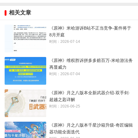
山间落下的
料理洋葱那
开层层晨雾
雨滴
般
相关文章
以上就是《原神》雨阵奔流之述演通关详细图文攻略，详情请
《原神》米哈游诉B站不正当竞争-案件将于
直接点击查看，目前只开放了前8关，花间将持续更新，欢迎收
8月开庭
藏本网页
时间：2026-07-14
《原神》维权胜诉拼多多赔百万-米哈游法务
再显威力
时间：2026-07-04
《原神》月之八版本全新武器介绍-双手剑·
超越之匙详解
时间：2026-06-25
《原神》月之八版本千星沙箱升级-奇匠编辑
器功能全面迭代