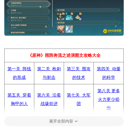
《原神》雨阵奔流之述演图文攻略大全
第一关 阵线
第二关 枪刺
第三关 围攻
第四关 动量
的形成
与射击
的技术
的科学
第八关 更多
第五关 穿着
第六关 沿着
第七关 大军
火力更少损
胸甲的人
战壕前进
团
伤
展开全部内容
第九关 如从
第十关 像是
第十一关 拨