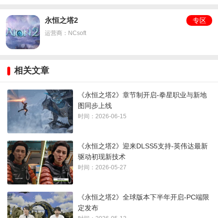
永恒之塔2
专区
运营商：NCsoft
PVE玩法调整
开发团队将修正多个副本中首领的攻击模式，重点增强近战职
相关文章
业的
战斗稳定性
。具体涉及“远征”玩法的克拉奥洞穴、巴克隆浮
《永恒之塔2》章节制开启-拳星职业与新地
空岛等副本，以及“超越”玩法中的破碎阿尔卡尼斯、神之研究基
图同步上线
地等挑战。
时间：2026-06-15
《永恒之塔2》迎来DLSS5支持-英伟达最新
驱动初现新技术
时间：2026-05-27
《永恒之塔2》全球版本下半年开启-PC端限
定发布