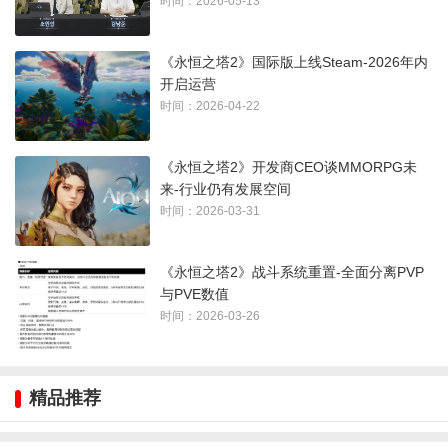
时间：2026-05-13
《永恒之塔2》国际版上线Steam-2026年内
战斗系统优化
开启运营
时间：2026-04-22
“强袭”技能将被改进为在地面或飞行状态下也可使用，不再仅限
于滑翔时;而状态异常神石的触发冷却时间将从5秒延长至15秒，
《永恒之塔2》开发商CEO谈MMORPG未
但玩家可以使用治疗药水解除非眩晕、击晕类的神石减益效
来-行业仍有发展空间
时间：2026-03-31
果。
《永恒之塔2》战斗系统重置-全面分离PVP
与PVE数值
时间：2026-03-26
精品推荐