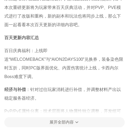
本次重磅更新将为玩家带来百天庆典活动，并对PVP、PVE模
式进行了改版和重构，新的副本和玩法也将同步上线，那么下
面一起看看本次百天更新的详细内容吧。
百天更新内容汇总
百日庆典福利：上线即
送“WELCOMEBACK”与“AION2DAYS100”兑换券，装备染色限
时五折，同时PC版界面优化、内置伤害统计上线，卡西内尔
Boss难度下调。
经济与补偿
：针对过往玩家消耗进行补偿，并调整材料产出以
稳定服务器经济。
PvP/PvE属性分离：技术层面将人物属性独立调整，开发组可
分别平衡两种模式下的职业强度，互不干扰。该功能已进入内
展开全部内容
部测试阶段。