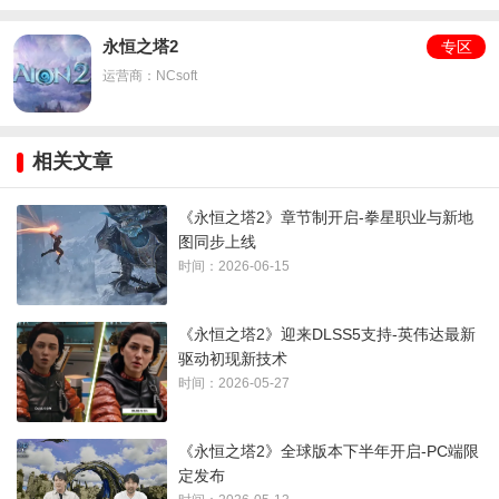
永恒之塔2
新PvP玩法“混沌深渊”
：旨在打破种族平衡困境，匹配不再区
专区
运营商：NCsoft
分天族或魔族，仅以参战人数为准。同时“空间裂缝”机制重做，
将随机跨服开启，制造不可预知的战场冲突。
相关文章
PvE与进度系统优化：新增装备评分3500+的高难副本“沉没的
生命神殿”;“天秤”神石获取改为碎片收集模式;新增用基纳购买的
《永恒之塔2》章节制开启-拳星职业与新地
自动战斗券;对订阅用户追加双倍奖励宝箱。
图同步上线
时间：2026-06-15
《永恒之塔2》迎来DLSS5支持-英伟达最新
驱动初现新技术
时间：2026-05-27
《永恒之塔2》全球版本下半年开启-PC端限
定发布