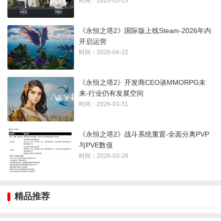
时间：2026-05-13
近期pvp调整
《永恒之塔2》国际版上线Steam-2026年内
开启运营
战场各种可使用的神石效果进行了大调整，持续时间都缩短
时间：2026-04-22
了，差不多在2-5秒钟左右，需要重新适应对战节奏。手镯的属
性可以被继承，强化以及突破效果都保留，但是灵魂刻印则不
《永恒之塔2》开发商CEO谈MMORPG未
来-行业仍有发展空间
继承。
时间：2026-03-31
宠物材料有扩展，任务奖励新增不同的灵魂结晶，获取箱子的
任务途径也变多，除了有日常任务，还有各种指令使命任务，
《永恒之塔2》战斗系统重置-全面分离PVP
与PVE数值
黑云商城中的神秘宠物箱购买数量上升至两倍，数量大有增
时间：2026-03-26
加。
此次百天更新为《永恒之塔2》带来了丰富的内容和系统优化，
精品推荐
既提升了游戏的平衡性，也丰富了玩法选择，期待玩家们在新
版本中体验更多乐趣。