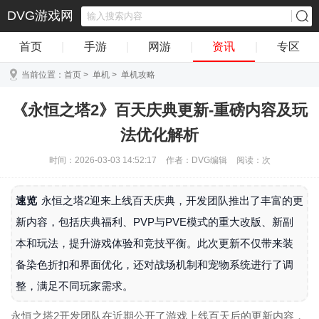
DVG游戏网
首页
|
手游
|
网游
|
资讯
|
专区
当前位置：
首页
>
单机
>
单机攻略
《永恒之塔2》百天庆典更新-重磅内容及玩
法优化解析
时间：2026-03-03 14:52:17
作者：DVG编辑
阅读：
次
速览
永恒之塔2迎来上线百天庆典，开发团队推出了丰富的更
新内容，包括庆典福利、PVP与PVE模式的重大改版、新副
本和玩法，提升游戏体验和竞技平衡。此次更新不仅带来装
备染色折扣和界面优化，还对战场机制和宠物系统进行了调
整，满足不同玩家需求。
永恒之塔2开发团队在近期公开了游戏上线百天后的更新内容，