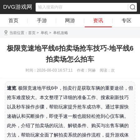
DVG游戏网
首页
|
手游
|
网游
|
资讯
|
专区
当前位置：
首页
>
单机
>
单机攻略
极限竞速地平线6拍卖场抢车技巧-地平线6
拍卖场怎么拍车
时间：2026-06-03 16:57:11
作者：阿赫
阅读：
次
速览
极限竞速地平线6中，拍卖行是获取车辆的重要途径，但
抢车难度较大。本文整理了详细的准备工作、搜索刷新技巧
以及秒车操作步骤，帮助玩家提升抢车成功率。通过掌握快
速确认和买断操作，即使手速一般也能轻松抢到心仪车辆。
此外，介绍了拍卖场的玩法、解锁条件、购买与出售车辆的
方法，帮助玩家全面了解拍卖系统的操作流程，提升游戏体