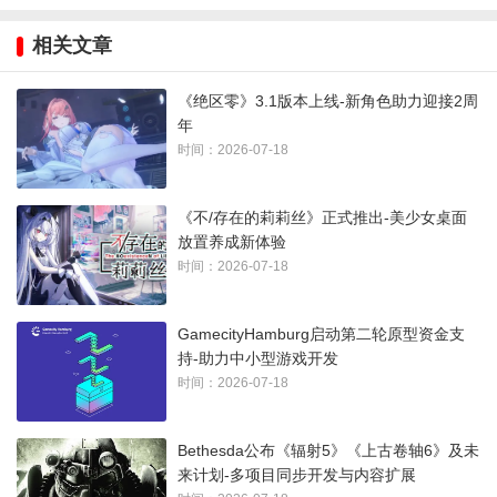
Games。EB Games董事总经理Shane Stockwell reportedly向
员工发送邮件，表示该提议“尚未最终确定”，且“在与受影响团
相关文章
队成员进行充分且诚信的协商过程完成之前，不会做出任何决
《绝区零》3.1版本上线-新角色助力迎接2周
定”。
年
时间：2026-07-18
根据GameStop截至2025年2月的10-K年度报告，公司在新西兰
拥有38家门店。
《不/存在的莉莉丝》正式推出-美少女桌面
该报告中，零售商向投资者透露，2024财年已关闭美国590家门
放置养成新体验
时间：2026-07-18
店；公司还预计“2025财年将关闭大量额外门店”。
此次裁员不仅影响美国和新西兰。
GamecityHamburg启动第二轮原型资金支
持-助力中小型游戏开发
近年来，GameStop已关闭爱尔兰、瑞士、奥地利和德国的业
时间：2026-07-18
务。公司还出售了意大利子公司，目前正寻求法国和加拿大业
务的买家。
Bethesda公布《辐射5》《上古卷轴6》及未
来计划-多项目同步开发与内容扩展
尽管业务大幅收缩，GameStop宣布为CEO Ryan Cohen设立一