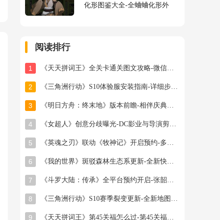
化形图鉴大全-全蛐蛐化形外
观属性助战指令图鉴大全
阅读排行
1
《天天拼词王》全关卡通关图文攻略-微信小游戏最新最全关卡通关图文攻略
2
《三角洲行动》S10体验服安装指南-详细步骤与注意事项
3
《明日方舟：终末地》版本前瞻-相伴庆典与新干员登场
4
《女超人》创意分歧曝光-DC影业与导演剪辑之争
5
《英魂之刃》联动《牧神记》开启预约-多款旧皮返场半价星陨龙坐骑限时秒杀
6
《我的世界》斑驳森林生态系更新-全新快照版本抢先体验开启
7
《斗罗大陆：传承》全平台预约开启-张韶涵领衔邀你破茧成神
8
《三角洲行动》S10赛季裂变更新-全新地图首领与联动福利
9
《天天拼词王》第45关福怎么过-第45关福找出16个常用字图文攻略