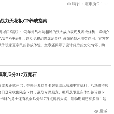
辐射：避难所Online
步上线。
战力天花板CP养成指南
《魔域口袋版》中马年兽吕布与貂蝉的强大战力表现及养成优势，详细介
VE与PVP表现，以及免费幻兽赤焰灵驹·蹦蹦的战术增益作用。官方优
赋予玩家更亲民的养成体验。文章还揭示了设计背后的文化情怀，助力
方案。
重聚瓜分317万魔石
牌日盛典正式开启，带来经典幻兽卡牌集结玩法和丰富福利，活动将持续
每日登录收集限定卡牌，赢取专属跟宠、缰绳及限量实体幻兽珍藏卡
套卡牌的勇士还有机会瓜分317万点魔石大奖。活动期间还有多项主题玩
背饰、书写个人回忆录、留言祝福等，积累“生日宝藏钥匙”开启丰富实物
魔域
庆典旨在感恩陪伴，重温热血情谊，邀玩家共赴雷鸣大陆盛会。