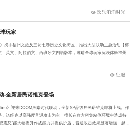
启这段美丽的海岛之旅。
欢乐消消时光
全球玩家
征服》携手福州文旅及三坊七巷历史文化街区，推出大型联动主题活动【榕
文、英文、阿拉伯文、西班牙文四语版本，邀请全球玩家沉浸体验福州
征服
联动-全新居民诺维克登场
nline》迎来DOOM黑暗时代联动，全新SP品级居民诺维克即将上线。作
手，诺维克以高强度普通攻击为主，擅长在敌方密集站位环境中造成持
王权震怒”能大幅提升作战能力并提供护盾，普通攻击效果显著增强，越战
史旺等角色以最大化伤害效果。诺维克将于1月20日通过界限挑战获取，