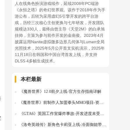
人在线角色扮演游戏续作，延续2008年PC端游
《永恒之塔》的奇幻世界观。该作于2018年作为手
游公布，后转为采用虚幻5引擎开发的跨平台游
戏，历经三次核心主创更换与七年研发，开发团队
规模达330人，最终由曾主导《天堂2M》的白承旭
挂帅，主策为参与前作开发的金南俊。2023年4月
披露运用Nanite虚拟微多边形几何体与Lumen全局
光照技术，2025年5月公开首支实机演示，2025年
11月18日在韩国和中国台湾首发上线，并支持
DLSS 4多帧生成技术。
本栏最新
《魔兽世界》12.0前夕上线-官方生存指南详解
嫌
《魔兽世界》前制作人加盟拳头MMO项目-资深团队重启开发引期待
《GTA6》英国工作室爆炸事故-开发进度未受影响
定
《洛奇英雄传》新角色卡莉亚上线-冷面御姐带来全新战斗体验