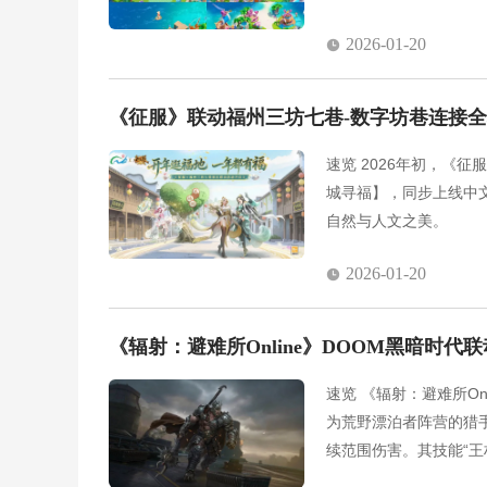
约正式开启，邀玩家开
2026-01-20
《征服》联动福州三坊七巷-数字坊巷连接
速览 2026年初，《
城寻福】，同步上线中
自然与人文之美。
2026-01-20
《辐射：避难所Online》DOOM黑暗时代
速览 《辐射：避难所O
为荒野漂泊者阵营的猎
续范围伤害。其技能“
越强。推荐搭配伊娃、