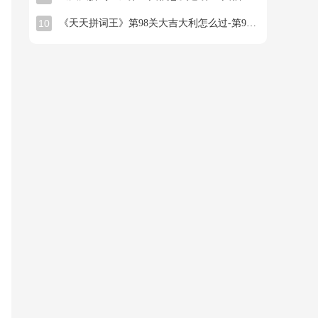
10
《天天拼词王》第98关大吉大利怎么过-第98关大吉大利找出26个常用字图文攻略