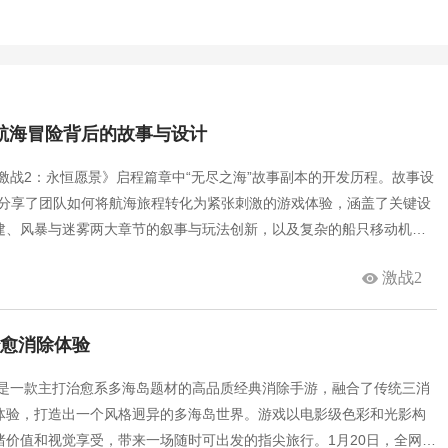
航海冒险背后的故事与设计
激战2：永恒愿景》启程篇章中“无尽之海”故事副本的开发历程。故事设
斯分享了团队如何将航海旅程转化为紧张刺激的游戏体验，涵盖了关键设
建、风暴与迷雾两大章节的叙事与玩法创新，以及复杂的船只移动机
节和幕后故事，玩家可以深入了解资料片的制作过程和创意理念。
激战2
治愈消除体验
》是一款主打治愈系多海岛题材的高品质经典消除手游，融合了传统三消
体验，打造出一个风格迥异的多海岛世界。游戏以电影级色彩和光影构
绪价值和视觉享受，带来一场随时可出发的指尖旅行。1月20日，全网预