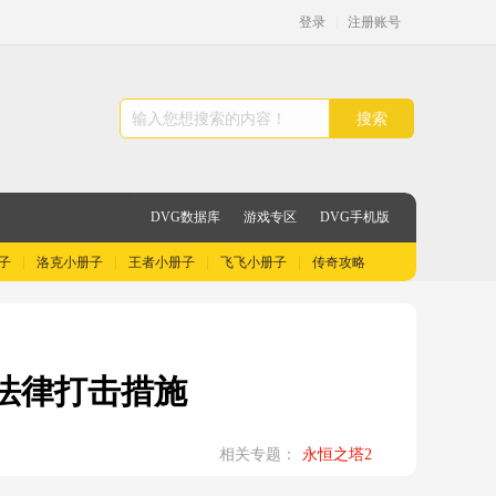
登录
|
注册账号
搜索
DVG数据库
游戏专区
DVG手机版
子
洛克小册子
王者小册子
飞飞小册子
传奇攻略
化法律打击措施
相关专题：
永恒之塔2