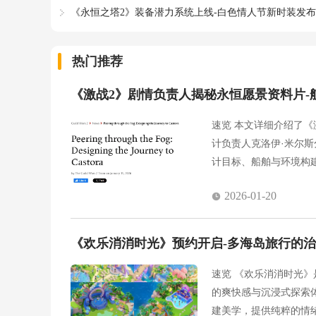
《永恒之塔2》装备潜力系统上线-白色情人节新时装发布
热门推荐
《激战2》剧情负责人揭秘永恒愿景资料片-
速览 本文详细介绍了《
计负责人克洛伊·米尔
计目标、船舶与环境构
制。通过丰富的技术细
2026-01-20
《欢乐消消时光》预约开启-多海岛旅行的
速览 《欢乐消消时光
的爽快感与沉浸式探索
建美学，提供纯粹的情