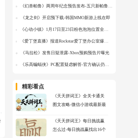
《幻兽帕鲁》两周年纪念预告发布-五只新帕鲁首度亮相正式版
《龙之剑》开启预下载-韩国MMO新游上线在即
《心动小镇》1月17日至23日粉色泡泡位置全攻略-详细地图与分布
《爱丁堡直播》报道Rockstar爱丁堡办公室爆炸封锁-事件最新进展
《马拉松》发售日疑泄露-Xbox预购预告片曝光
《乐高蝙蝠侠》PC配置疑虑解答-官方确认仍在优化中
精彩看点
《天天拼词王》全关卡通关
图文攻略-微信小游戏最新最
全关卡通关图文攻略
击
《天天拼词王》每日挑战赢
怎么过-每日挑战赢找出16个