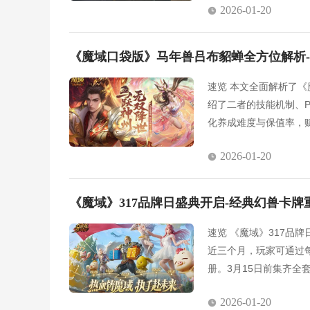
2026-01-20
限时皮肤“湮灭先驱”同
《魔域口袋版》马年兽吕布貂蝉全方位解析-
速览 本文全面解析了
绍了二者的技能机制、P
化养成难度与保值率，
玩家合理规划战力提升
2026-01-20
《魔域》317品牌日盛典开启-经典幻兽卡牌
速览 《魔域》317品
近三个月，玩家可通过
册。3月15日前集齐全
法，包括组队赢取限定
2026-01-20
周边和游戏豪礼。此次