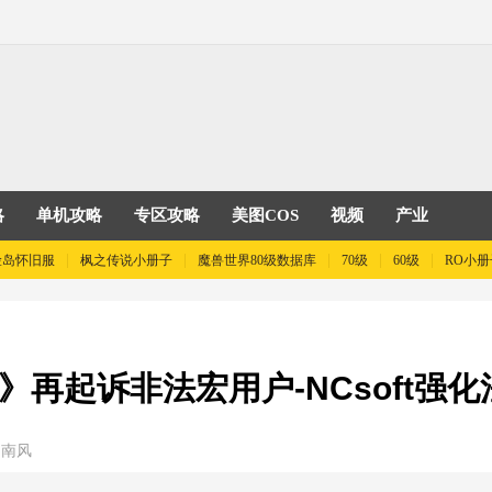
略
单机攻略
专区攻略
美图COS
视频
产业
险岛怀旧服
枫之传说小册子
魔兽世界80级数据库
70级
60级
RO小册
》再起诉非法宏用户-NCsoft强
：南风