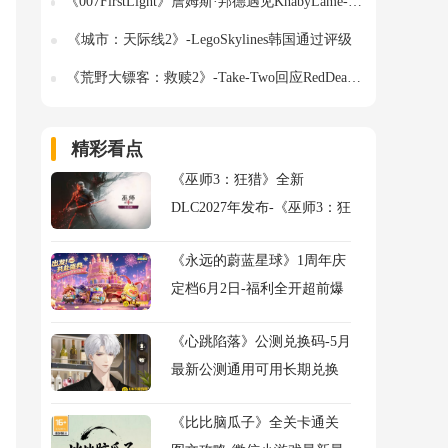
《007FirstLight》詹姆斯·邦德遇见KhabyLame-游戏中社交媒体明星客串揭秘
《城市：天际线2》-LegoSkylines韩国通过评级
《荒野大镖客：救赎2》-Take-Two回应RedDeadOnline争议
精彩看点
《巫师3：狂猎》全新
DLC2027年发布-《巫师3：狂
猎》旧时曲DLC官宣详解
《永远的蔚蓝星球》1周年庆
定档6月2日-福利全开超前爆
料
《心跳陷落》公测兑换码-5月
最新公测通用可用长期兑换
码
《比比脑瓜子》全关卡通关