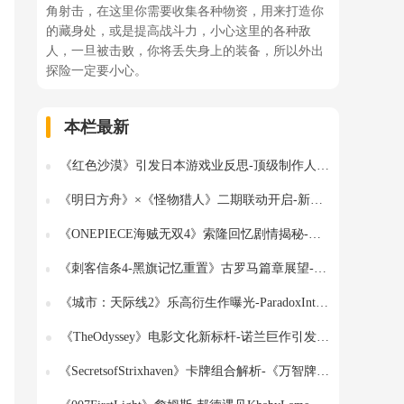
角射击，在这里你需要收集各种物资，用来打造你
的藏身处，或是提高战斗力，小心这里的各种敌
人，一旦被击败，你将丢失身上的装备，所以外出
探险一定要小心。
本栏最新
《红色沙漠》引发日本游戏业反思-顶级制作人坦言韩游技术领先
《明日方舟》×《怪物猎人》二期联动开启-新干员与争议定档解析
《ONEPIECE海贼无双4》索隆回忆剧情揭秘-新小说填补角色空白
《刺客信条4-黑旗记忆重置》古罗马篇章展望-更适合改编成电子游戏
《城市：天际线2》乐高衍生作曝光-ParadoxInteractive新作泄露
《TheOdyssey》电影文化新标杆-诺兰巨作引发热议
《SecretsofStrixhaven》卡牌组合解析-《万智牌：旅法师对决》Muddle与Port