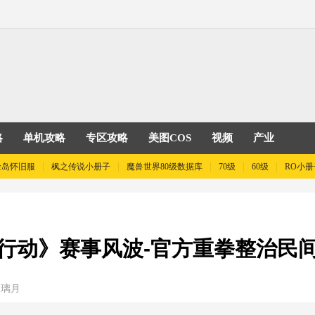
略
单机攻略
专区攻略
美图COS
视频
产业
险岛怀旧服
枫之传说小册子
魔兽世界80级数据库
70级
60级
RO小册
行动》赛事风波-官方重拳整治民
：璃月