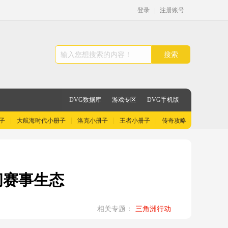
登录
|
注册账号
搜索
DVG数据库
游戏专区
DVG手机版
子
大航海时代小册子
洛克小册子
王者小册子
传奇攻略
间赛事生态
相关专题：
三角洲行动