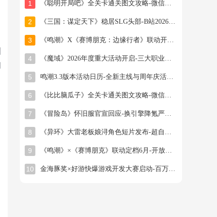
1
《聪明开局吧》全关卡通关图文攻略-微信小游戏最新最全关卡通关图文攻略
2
《三国：谋定天下》稳居SLG头部-B站2026年游戏新作计划曝光
3
《鸣潮》X《赛博朋克：边缘行者》联动开启-全新角色与副本揭秘
洲
4
《魔域》2026年度重大活动开启-三大职业新专精技能曝光
创
5
鸣潮3.3版本活动日历-全新主线与周年庆活动详解
6
《比比脑瓜子》全关卡通关图文攻略-微信小游戏最新最全关卡通关图文攻略
7
《冒险岛》怀旧服官宣回应-换引擎降氪严打工作室
8
《异环》大雷老板娘浔角色短片发布-超自然都市RPG全平台公测开启
9
《鸣潮》×《赛博朋克》联动定档6月-开放世界RPG迎来周年庆大礼
10
金海豚奖×好游快爆游戏开发大赛启动-百万奖金等你创作佳作