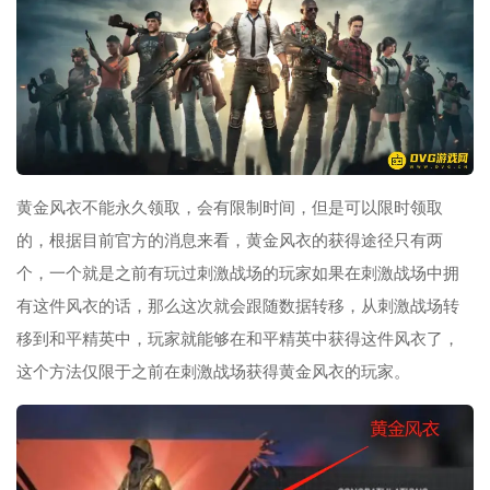
黄金风衣不能永久领取，会有限制时间，但是可以限时领取
的，根据目前官方的消息来看，黄金风衣的获得途径只有两
个，一个就是之前有玩过刺激战场的玩家如果在刺激战场中拥
有这件风衣的话，那么这次就会跟随数据转移，从刺激战场转
移到和平精英中，玩家就能够在和平精英中获得这件风衣了，
这个方法仅限于之前在刺激战场获得黄金风衣的玩家。