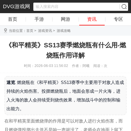
DVG游戏网
首页
|
手游
|
网游
|
资讯
|
专区
当前位置：
首页
>
游戏资讯
>
游戏攻略
《和平精英》SS13赛季燃烧瓶有什么用-燃
烧瓶作用详解
时间：2026-06-03 11:56:02
作者：阿曦
阅读：
次
速览
燃烧瓶在《和平精英》SS13赛季中主要用于对敌人造成
持续的火焰伤害。投掷燃烧瓶后，地面会形成一片火海，进
入火海的敌人会持续受到烧伤效果，增加战斗中的控制和输
出能力。
在和平精英里面燃烧弹的作用是可以对敌人进行火焰伤害，而
且燃烧弹投掷出去并不是响一声就没了，老师会在地面上留下