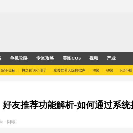
略
单机攻略
专区攻略
美图COS
视频
产业
险岛怀旧服
枫之传说小册子
魔兽世界80级数据库
70级
60级
RO小册
》好友推荐功能解析-如何通过系统
辑：阿曦