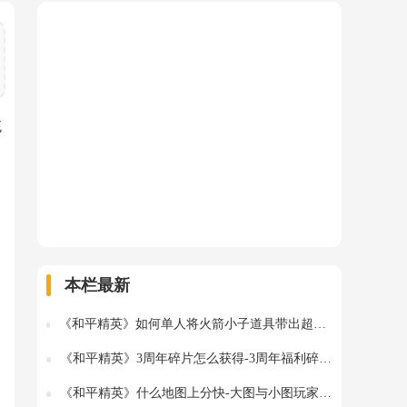
统
本栏最新
《和平精英》如何单人将火箭小子道具带出超体模式-特训岛火箭小子带出技巧
《和平精英》3周年碎片怎么获得-3周年福利碎片的获取方法
《和平精英》什么地图上分快-大图与小图玩家选择攻略