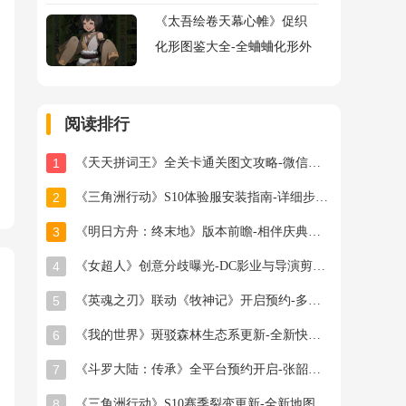
《太吾绘卷天幕心帷》促织
化形图鉴大全-全蛐蛐化形外
观属性助战指令图鉴大全
阅读排行
1
《天天拼词王》全关卡通关图文攻略-微信小游戏最新最全关卡通关图文攻略
2
《三角洲行动》S10体验服安装指南-详细步骤与注意事项
3
《明日方舟：终末地》版本前瞻-相伴庆典与新干员登场
4
《女超人》创意分歧曝光-DC影业与导演剪辑之争
5
《英魂之刃》联动《牧神记》开启预约-多款旧皮返场半价星陨龙坐骑限时秒杀
6
《我的世界》斑驳森林生态系更新-全新快照版本抢先体验开启
7
《斗罗大陆：传承》全平台预约开启-张韶涵领衔邀你破茧成神
8
《三角洲行动》S10赛季裂变更新-全新地图首领与联动福利