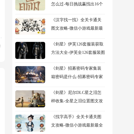
怎么过-每日挑战赢找出16个
常用字图文攻略
《汉字找一找》全关卡通关
图文攻略-微信小游戏最新最
全关卡图文攻略
《剑星》伊芙126套服装获取
乐
方法大全-伊芙全126套服装图
鉴及获得方法大全
《剑星》招募密码专家集装
箱密码是什么-招募密码专家
任务流程图文攻略
《剑星》尼尔DLC星之泪怎
样收集-全星之泪位置图文攻
略
《找字高手》全关卡通关图
文攻略-微信小游戏最新最全
关卡图文攻略