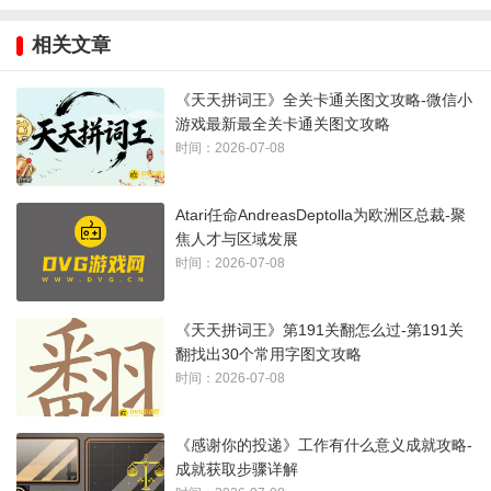
Deptolla在接受
GamesIndustry.biz
采访时，阐述了他对Atari欧洲
相关文章
区的愿景及支持收购工作室和游戏公司的策略。
《天天拼词王》全关卡通关图文攻略-微信小
去年，Atari与Thunderful签订了520万美元的订阅协议，收购了
游戏最新最全关卡通关图文攻略
其82%的股份。
时间：2026-07-08
Deptolla表示：“我们收购公司不是为了让它们失去运营和指
Atari任命AndreasDeptolla为欧洲区总裁-聚
导。”
焦人才与区域发展
时间：2026-07-08
“对我们来说，真正重要的是如何定义统一的企业文化。大家关
注我们的核心价值观及系统实施，这让工作室能够专注于自身
《天天拼词王》第191关翻怎么过-第191关
擅长的领域。我们会介入财务、人力资源、法律或发行等方
翻找出30个常用字图文攻略
面，发挥我们的专业优势。”
时间：2026-07-08
“收购公司后，必须评估其现状。我们的首要任务是确保工作室
《感谢你的投递》工作有什么意义成就攻略-
正在开发的项目是正确且具有世界级知识产权。我们在这方面
成就获取步骤详解
取得了良好进展。无论是早期指导、寻找合适的游戏作品、自